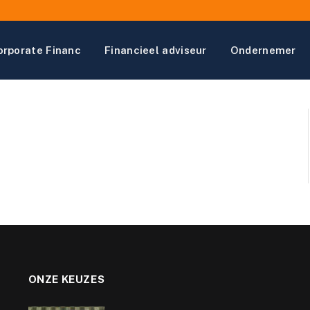
orporate Financ
Financieel adviseur
Ondernemer
ONZE KEUZES