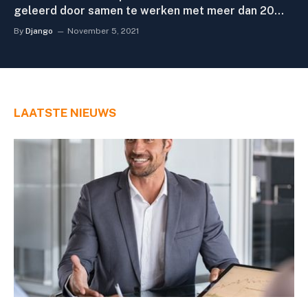
geleerd door samen te werken met meer dan 20
franchises
By
Django
November 5, 2021
LAATSTE NIEUWS