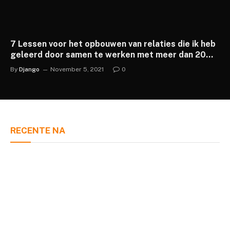
7 Lessen voor het opbouwen van relaties die ik heb
geleerd door samen te werken met meer dan 20
franchises
By
Django
November 5, 2021
0
RECENTE NA