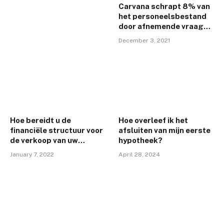
Carvana schrapt 8% van
het personeelsbestand
door afnemende vraag
naar gebruikte auto’s
December 3, 2021
Door Reuters
Hoe bereidt u de
Hoe overleef ik het
financiële structuur voor
afsluiten van mijn eerste
de verkoop van uw
hypotheek?
onderneming voor?
January 7, 2022
April 28, 2024