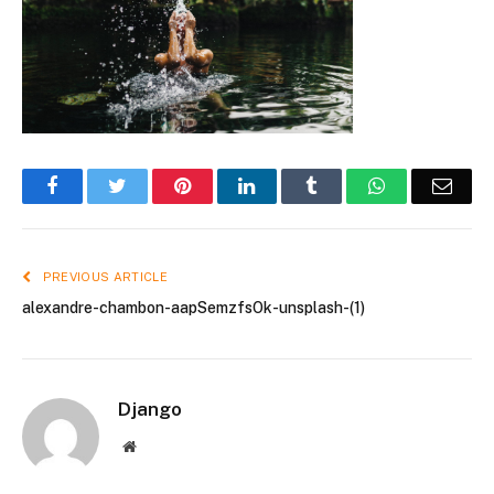
Facebook
Twitter
Pinterest
LinkedIn
Tumblr
WhatsApp
Emai
PREVIOUS ARTICLE
alexandre-chambon-aapSemzfsOk-unsplash-(1)
Django
Website