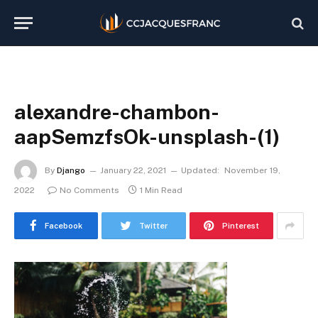
alexandre-chambon-
aapSemzfsOk-unsplash-(1)
By
Django
January 22, 2021
Updated:
November 19,
2022
No Comments
1 Min Read
Facebook
Twitter
Pinterest