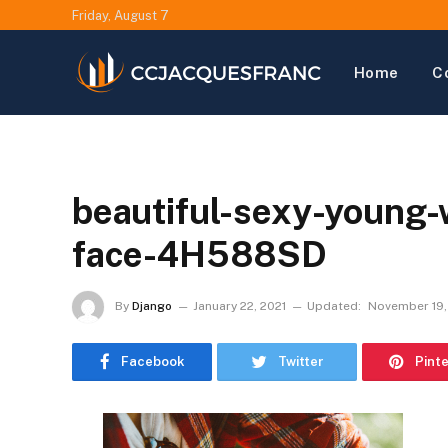
Friday, August 7
Home
C
beautiful-sexy-young
face-4H588SD
By
Django
January 22, 2021
Updated:
November 19,
Facebook
Twitter
Pint