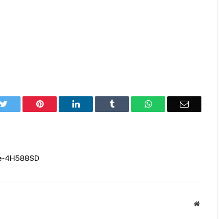
k
Twitter
Pinterest
LinkedIn
Tumblr
WhatsApp
Email
ce-4H588SD
Websit