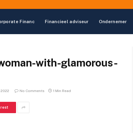
orporate Financ
Financieel adviseur
Ondernemer
-woman-with-glamorous-
 2022
No Comments
1 Min Read
erest