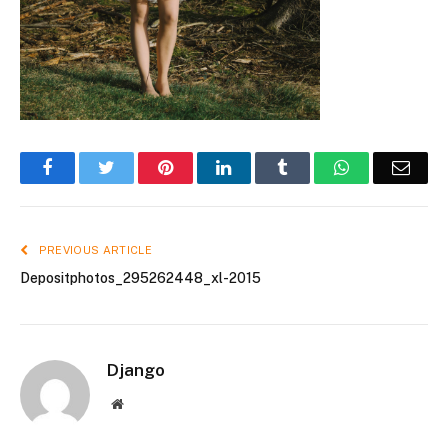
Facebook
Twitter
Pinterest
LinkedIn
Tumblr
WhatsApp
Emai
PREVIOUS ARTICLE
Depositphotos_295262448_xl-2015
Django
Website