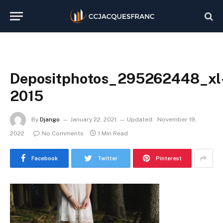
Depositphotos_295262448_xl
2015
By
Django
January 22, 2021
Updated:
November 19,
2022
No Comments
1 Min Read
Facebook
Twitter
Pinterest