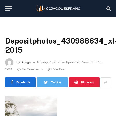
Depositphotos_430988634_xl
2015
By
Django
January 22, 2021
Updated:
November 19,
2022
No Comments
1 Min Read
Facebook
Twitter
Pinterest