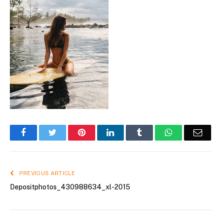
Facebook
Twitter
Pinterest
LinkedIn
Tumblr
WhatsApp
Emai
PREVIOUS ARTICLE
Depositphotos_430988634_xl-2015