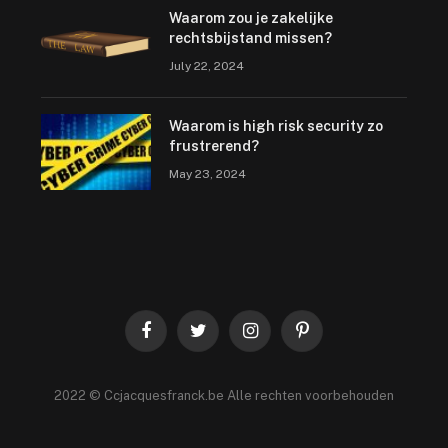
Waarom zou je zakelijke
rechtsbijstand missen?
July 22, 2024
Waarom is high risk security zo
frustrerend?
May 23, 2024
Facebook
Twitter
Instagram
Pinterest
2022 © Ccjacquesfranck.be Alle rechten voorbehouden