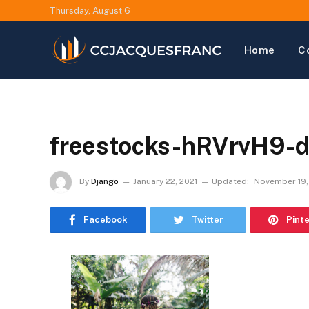
Thursday, August 6
Home
C
freestocks-hRVrvH9-d
By
Django
January 22, 2021
Updated:
November 19,
Facebook
Twitter
Pint