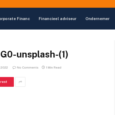
orporate Financ
Financieel adviseur
Ondernemer
G0-unsplash-(1)
 2022
No Comments
1 Min Read
erest