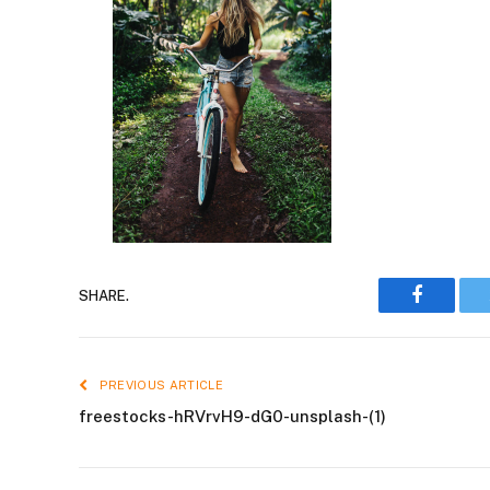
Faceboo
SHARE.
PREVIOUS ARTICLE
freestocks-hRVrvH9-dG0-unsplash-(1)