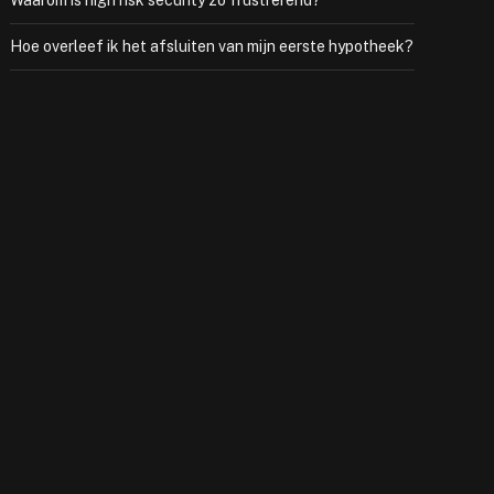
Waarom is high risk security zo frustrerend?
Hoe overleef ik het afsluiten van mijn eerste hypotheek?