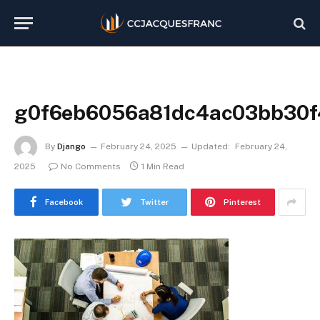
g0f6eb6056a81dc4ac03bb30f
By
Django
February 24, 2025
Updated:
February 24,
2025
No Comments
1 Min Read
Facebook
Twitter
Pinterest