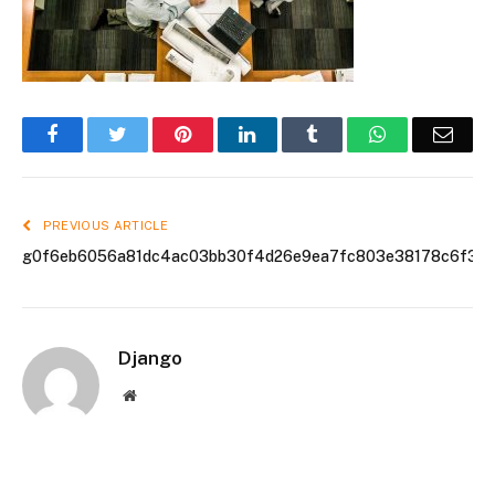
Facebook
Twitter
Pinterest
LinkedIn
Tumblr
WhatsApp
Emai
PREVIOUS ARTICLE
g0f6eb6056a81dc4ac03bb30f4d26e9ea7fc803e38178c6f347
Django
Website