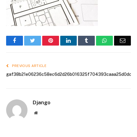
Facebook
Twitter
Pinterest
LinkedIn
Tumblr
WhatsApp
Emai
PREVIOUS ARTICLE
gaf38b21e06236c58ec6d2d26b016325f704393caaa25d0dcf3
Django
Website