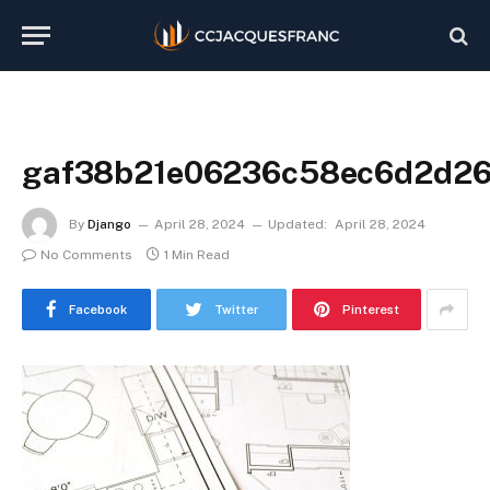
gaf38b21e06236c58ec6d2d26
By
Django
April 28, 2024
Updated:
April 28, 2024
No Comments
1 Min Read
Facebook
Twitter
Pinterest