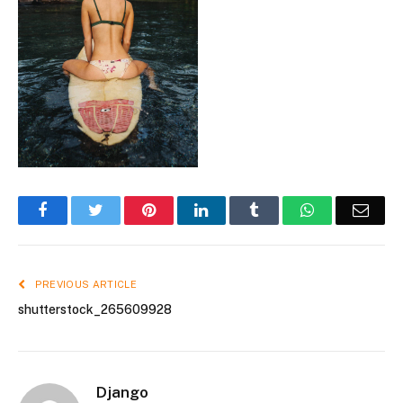
Facebook
Twitter
Pinterest
LinkedIn
Tumblr
WhatsApp
Emai
PREVIOUS ARTICLE
shutterstock_265609928
Django