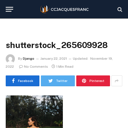
shutterstock_265609928
By
Django
January 22, 2021
Updated:
November 19,
2022
No Comments
1 Min Read
Facebook
Twitter
Pinterest