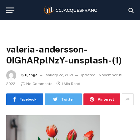
valeria-andersson-
0IGhARplNzY-unsplash-(1)
By
Django
January 22, 2021
Updated:
November 19,
2022
No Comments
1 Min Read
Facebook
Twitter
Pinterest