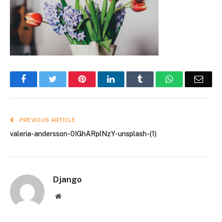
Facebook
Twitter
Pinterest
LinkedIn
Tumblr
WhatsApp
Emai
PREVIOUS ARTICLE
valeria-andersson-0IGhARplNzY-unsplash-(1)
Django
Website