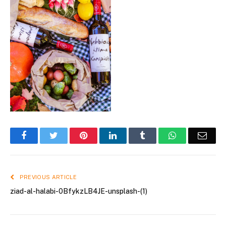
Facebook
Twitter
Pinterest
LinkedIn
Tumblr
WhatsApp
Emai
PREVIOUS ARTICLE
ziad-al-halabi-0BfykzLB4JE-unsplash-(1)