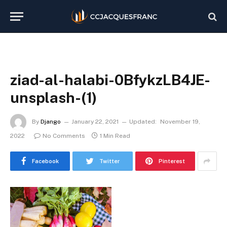
ziad-al-halabi-0BfykzLB4JE-
unsplash-(1)
By
Django
January 22, 2021
Updated:
November 19,
2022
No Comments
1 Min Read
Facebook
Twitter
Pinterest