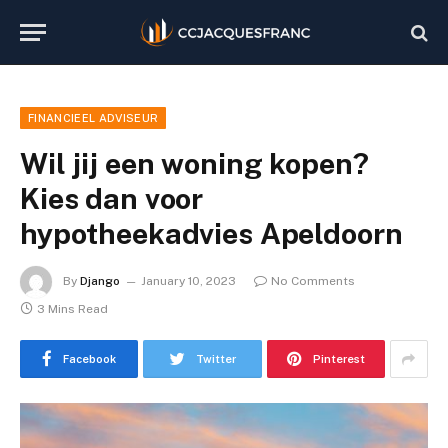
FINANCIEEL ADVISEUR
Wil jij een woning kopen?
Kies dan voor
hypotheekadvies Apeldoorn
By
Django
January 10, 2023
No Comments
3 Mins Read
Facebook
Twitter
Pinterest